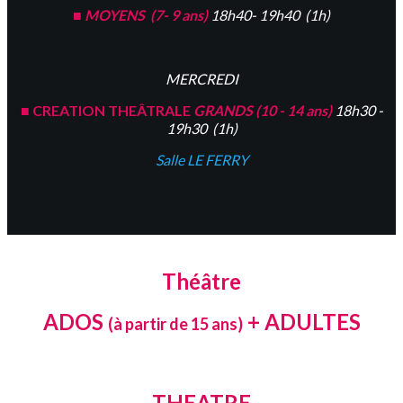
■
MOYENS (7- 9 ans)
18h40- 19h40 (1h)
MERCREDI
■
CREATION THEÂTRALE
GRANDS (10 - 14 ans)
18h30 -
19h30 (1h)
Salle LE FERRY
Théâtre
ADOS
+ ADULTES
(à partir de 15 ans)
THEATRE