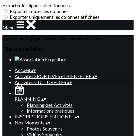
Exporter les lignes sélectionnées
Exporter toutes les colonnes
Exporter uniquement les colonnes affichées
Menu
Ajoutez un logo, un bouton, des réseaux sociaux
Cliquez pour éditer
Accueil
▴
▾
Activités SPORTIVES et BIEN-ÊTRE
▴
▾
Activités CULTURELLES
▴
▾
PLANNING
▴
▾
Planning des Activités
Informations pratiques
INSCRIPTIONS EN LIGNE !
▴
▾
Nos Moments
▴
▾
Photos Souvenirs
Vidéos Souvenirs