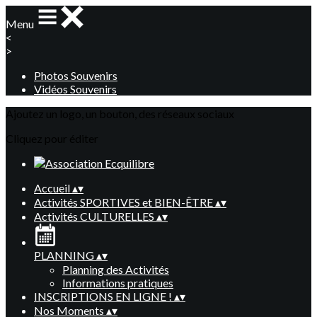
Menu
<
>
Photos Souvenirs
Vidéos Souvenirs
Ajoutez un logo, un bouton, des réseaux sociaux
Cliquez pour éditer
Accueil
▴
▾
Activités SPORTIVES et BIEN-ÊTRE
▴
▾
Activités CULTURELLES
▴
▾
PLANNING
▴
▾
Planning des Activités
Informations pratiques
INSCRIPTIONS EN LIGNE !
▴
▾
Nos Moments
▴
▾