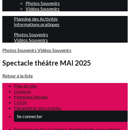
Photos Souvenirs
Vidéos Souvenirs
Planning des Activités
Informations pratiques
Photos Souvenirs
Vidéos Souvenirs
Photos Souvenirs
Vidéos Souvenirs
Spectacle théâtre MAI 2025
Retour à la liste
Plan du site
Licences
Mentions légales
CGUV
Paramétrer vos cookies
Se connecter
Propulsé par AssoConnect, le logiciel des associations